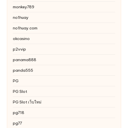
monkey789
no1huay
no1huay.com
okcasino
p2vvip
panama888
panda555
PG
PG Slot
PG Slot เว็บใหม่
pg718
pg77