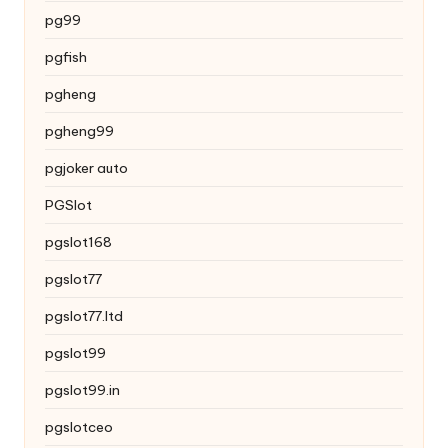
pg99
pgfish
pgheng
pgheng99
pgjoker auto
PGSlot
pgslot168
pgslot77
pgslot77.ltd
pgslot99
pgslot99.in
pgslotceo