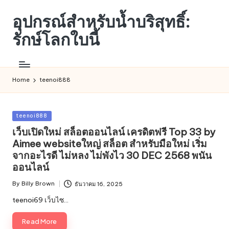
อุปกรณ์สำหรับน้ำบริสุทธิ์:
รักษ์โลกใบนี้
Home
teenoi888
Posted
teenoi888
in
เว็บเปิดใหม่ สล็อตออนไลน์ เครดิตฟรี Top 33 by
Aimee websiteใหญ่ สล็อต สำหรับมือใหม่ เริ่ม
จากอะไรดี ไม่หลง ไม่พังไว 30 DEC 2568 พนัน
ออนไลน์
By
Billy Brown
ธันวาคม 16, 2025
Posted
by
teenoi69 เว็บไซ…
Read More