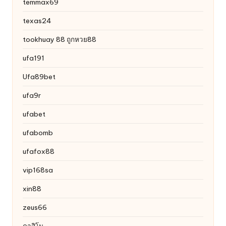
temmax69
texas24
tookhuay 88 ถูกหวย88
ufa191
Ufa89bet
ufa9r
ufabet
ufabomb
ufafox88
vip168sa
xin88
zeus66