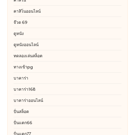
คาสิโน
คาสิโนออนไลน์
จ๊วด 69
ดูหนัง
ดูหนังออนไลน์
ทดลองเล่นสล็อต
ทางเข้าpg
บาคาร่า
บาคาร่า168
บาคาร่าออนไลน์
ปั่นสล็อต
ปั่นแตก66
ปั่นแตก77