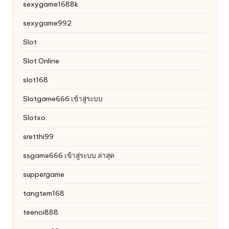
sexygame1688k
sexygame992
Slot
Slot Online
slot168
Slotgame666 เข้าสู่ระบบ
Slotxo
sretthi99
ssgame666 เข้าสู่ระบบ ล่าสุด
suppergame
tangtem168
teenoi888