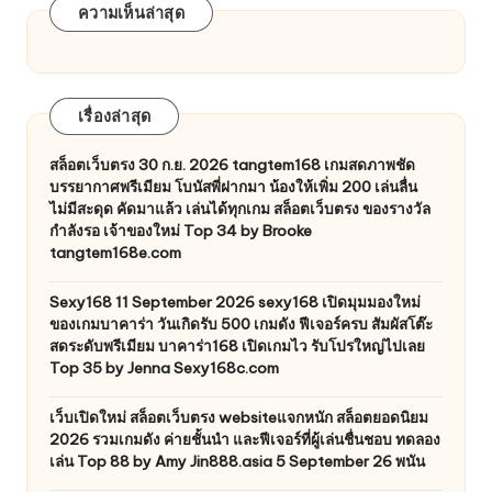
ความเห็นล่าสุด
เรื่องล่าสุด
สล็อตเว็บตรง 30 ก.ย. 2026 tangtem168 เกมสดภาพชัด
บรรยากาศพรีเมียม โบนัสพี่ฝากมา น้องให้เพิ่ม 200 เล่นลื่น
ไม่มีสะดุด คัดมาแล้ว เล่นได้ทุกเกม สล็อตเว็บตรง ของรางวัล
กำลังรอ เจ้าของใหม่ Top 34 by Brooke
tangtem168e.com
Sexy168 11 September 2026 sexy168 เปิดมุมมองใหม่
ของเกมบาคาร่า วันเกิดรับ 500 เกมดัง ฟีเจอร์ครบ สัมผัสโต๊ะ
สดระดับพรีเมียม บาคาร่า168 เปิดเกมไว รับโปรใหญ่ไปเลย
Top 35 by Jenna Sexy168c.com
เว็บเปิดใหม่ สล็อตเว็บตรง websiteแจกหนัก สล็อตยอดนิยม
2026 รวมเกมดัง ค่ายชั้นนำ และฟีเจอร์ที่ผู้เล่นชื่นชอบ ทดลอง
เล่น Top 88 by Amy Jin888.asia 5 September 26 พนัน