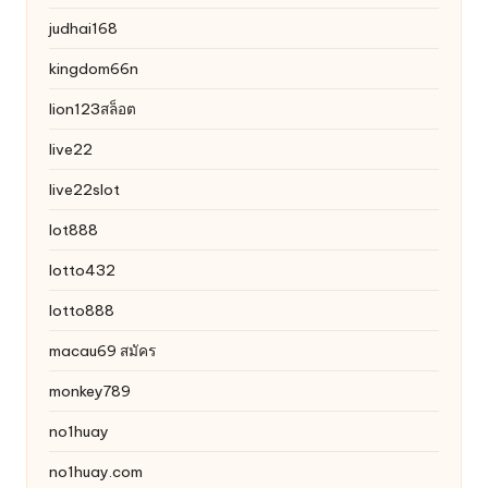
judhai168
kingdom66n
lion123สล็อต
live22
live22slot
lot888
lotto432
lotto888
macau69 สมัคร
monkey789
no1huay
no1huay.com