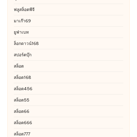
ฟลูสล็อตพีจี
มาเก๊า69
ยูฟ่าเบท
ล็อกดาวน์168
สปอร์ตบุ๊ก
สล็อต
สล็อต168
สล็อต456
สล็อต55
สล็อต66
สล็อต666
สล็อต777