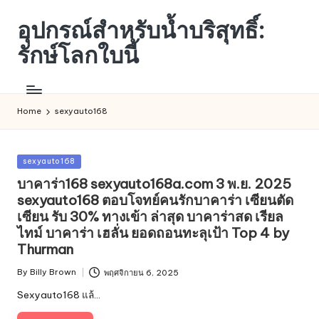
อุปกรณ์สำหรับน้ำบริสุทธิ์:
รักษ์โลกใบนี้
Home
sexyauto168
Posted
sexyauto168
in
บาคาร่า168 sexyauto168a.com 3 พ.ย. 2025
sexyauto168 ตอบโจทย์คนรักบาคาร่า เซียนตัด
เซียน รับ 30% ทางเข้า ล่าสุด บาคาร่าสด เรียล
ไทม์ บาคาร่า เฮลั่น ยอดถอนทะลุเป้า Top 4 by
Thurman
By
Billy Brown
พฤศจิกายน 6, 2025
Posted
by
Sexyauto168 แล้…