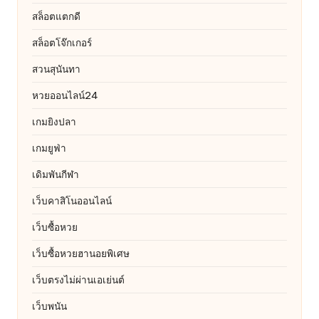
สล็อตแตกดี
สล็อตโจ๊กเกอร์
สวนสุนันทา
หวยออนไลน์24
เกมยิงปลา
เกมยูฟ่า
เดิมพันกีฬา
เว็บคาสิโนออนไลน์
เว็บซื้อหวย
เว็บซื้อหวยฮานอยพิเศษ
เว็บตรงไม่ผ่านเอเย่นต์
เว็บพนัน