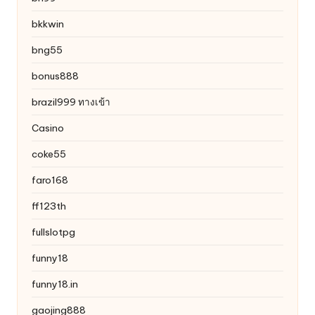
bkkwin
bng55
bonus888
brazil999 ทางเข้า
Casino
coke55
faro168
ff123th
fullslotpg
funny18
funny18.in
gaojing888