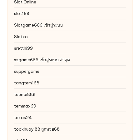
Slot Online
slot168
Slotgame666 เข้าสู่ระบบ
Slotxo
sretthi99
ssgame666 เข้าสู่ระบบ ล่าสุด
suppergame
tangtem168
teenoi888
temmax69
texas24
tookhuay 88 ถูกหวย88