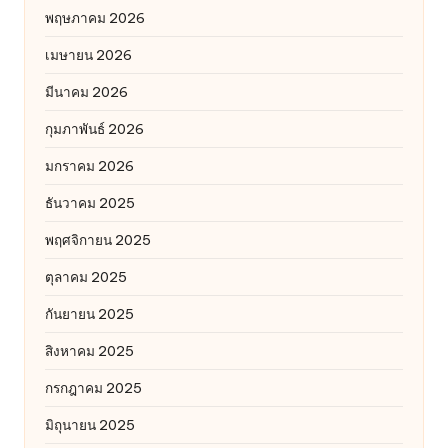
พฤษภาคม 2026
เมษายน 2026
มีนาคม 2026
กุมภาพันธ์ 2026
มกราคม 2026
ธันวาคม 2025
พฤศจิกายน 2025
ตุลาคม 2025
กันยายน 2025
สิงหาคม 2025
กรกฎาคม 2025
มิถุนายน 2025