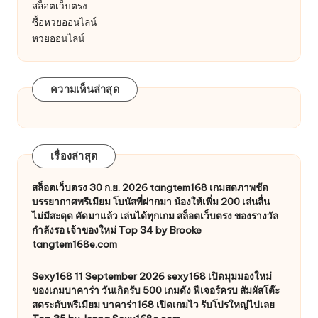
สล็อตเว็บตรง
ซื้อหวยออนไลน์
หวยออนไลน์
ความเห็นล่าสุด
เรื่องล่าสุด
สล็อตเว็บตรง 30 ก.ย. 2026 tangtem168 เกมสดภาพชัด
บรรยากาศพรีเมียม โบนัสพี่ฝากมา น้องให้เพิ่ม 200 เล่นลื่น
ไม่มีสะดุด คัดมาแล้ว เล่นได้ทุกเกม สล็อตเว็บตรง ของรางวัล
กำลังรอ เจ้าของใหม่ Top 34 by Brooke
tangtem168e.com
Sexy168 11 September 2026 sexy168 เปิดมุมมองใหม่
ของเกมบาคาร่า วันเกิดรับ 500 เกมดัง ฟีเจอร์ครบ สัมผัสโต๊ะ
สดระดับพรีเมียม บาคาร่า168 เปิดเกมไว รับโปรใหญ่ไปเลย