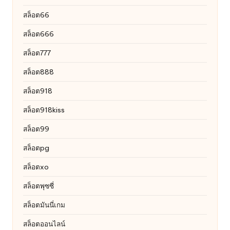
สล็อต66
สล็อต666
สล็อต777
สล็อต888
สล็อต918
สล็อต918kiss
สล็อต99
สล็อตpg
สล็อตxo
สล็อตพุซซี่
สล็อตมันนี่เกม
สล็อตออนไลน์