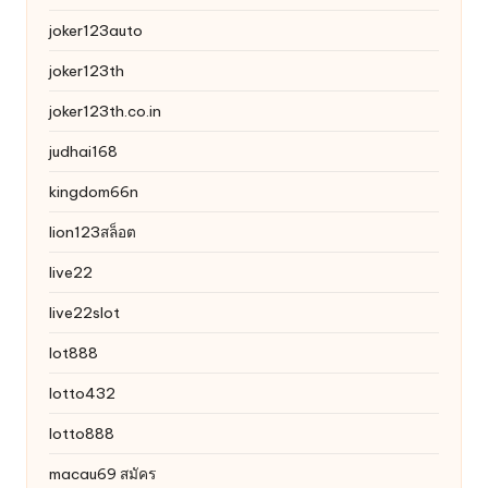
joker123auto
joker123th
joker123th.co.in
judhai168
kingdom66n
lion123สล็อต
live22
live22slot
lot888
lotto432
lotto888
macau69 สมัคร