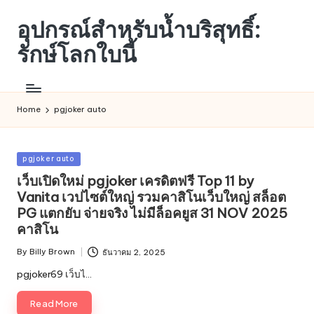
อุปกรณ์สำหรับน้ำบริสุทธิ์:
รักษ์โลกใบนี้
Home
pgjoker auto
Posted
pgjoker auto
in
เว็บเปิดใหม่ pgjoker เครดิตฟรี Top 11 by
Vanita เวปไซต์ใหญ่ รวมคาสิโนเว็บใหญ่ สล็อต
PG แตกยับ จ่ายจริง ไม่มีล็อคยูส 31 NOV 2025
คาสิโน
By
Billy Brown
ธันวาคม 2, 2025
Posted
by
pgjoker69 เว็บไ…
Read More