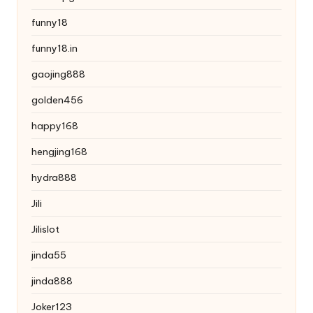
funny18
funny18.in
gaojing888
golden456
happy168
hengjing168
hydra888
Jili
Jilislot
jinda55
jinda888
Joker123