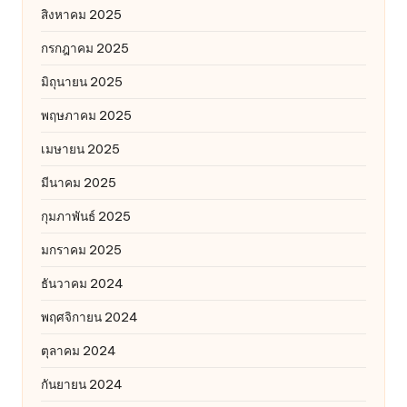
สิงหาคม 2025
กรกฎาคม 2025
มิถุนายน 2025
พฤษภาคม 2025
เมษายน 2025
มีนาคม 2025
กุมภาพันธ์ 2025
มกราคม 2025
ธันวาคม 2024
พฤศจิกายน 2024
ตุลาคม 2024
กันยายน 2024