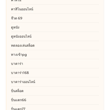
คาสิโน
คาสิโนออนไลน์
จ๊วด 69
ดูหนัง
ดูหนังออนไลน์
ทดลองเล่นสล็อต
ทางเข้าpg
บาคาร่า
บาคาร่า168
บาคาร่าออนไลน์
ปั่นสล็อต
ปั่นแตก66
ปั่นแตก77