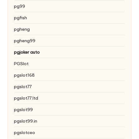
pg99
pgfish
pgheng
pgheng99
pgjoker auto
PGSlot
pgslot168
pgslot77
pgslot77.ltd
pgslot99
pgslot99.in
pgslotceo