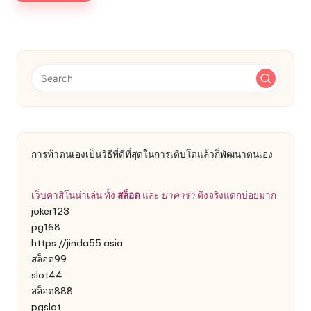
การท้าตนเองเป็นวิธีที่ดีที่สุดในการเติบโตแล้วก็พัฒนาตนเอง
เว็บคาสิโนน่าเล่น ทั้ง
สล็อต
และ
บาคาร่า
ตึงจริงแตกบ่อยมาก
joker123
pg168
https://jinda55.asia
สล็อต99
slot44
สล็อต888
pgslot