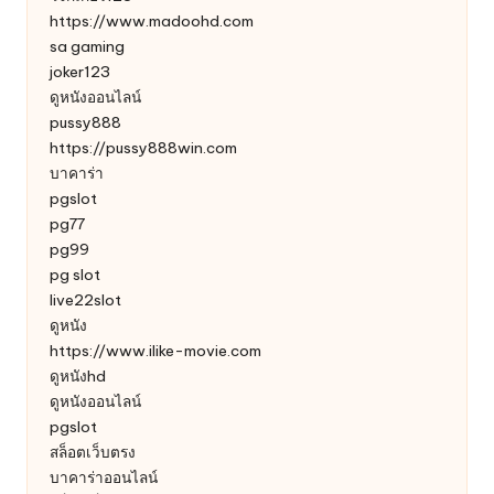
https://www.madoohd.com
sa gaming
joker123
ดูหนังออนไลน์
pussy888
https://pussy888win.com
บาคาร่า
pgslot
pg77
pg99
pg slot
live22slot
ดูหนัง
https://www.ilike-movie.com
ดูหนังhd
ดูหนังออนไลน์
pgslot
สล็อตเว็บตรง
บาคาร่าออนไลน์