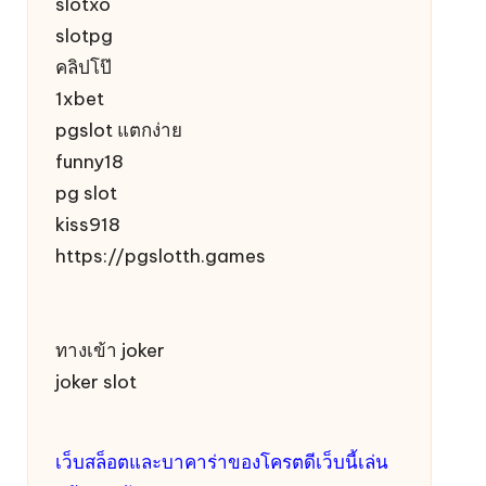
slotxo
slotpg
คลิปโป๊
1xbet
pgslot แตกง่าย
funny18
pg slot
kiss918
https://pgslotth.games
ทางเข้า joker
joker slot
เว็บสล็อตและบาคาร่าของโครตดีเว็บนี้เล่น