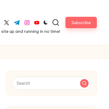
Subscribe
cebook.com
twitter.com
t.me
instagram.com
youtube.com
site up and running in no time!