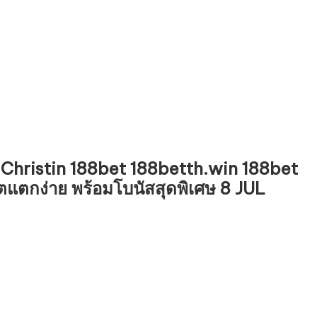
 Christin 188bet 188betth.win 188bet
ตแตกง่าย พร้อมโบนัสสุดพิเศษ 8 JUL