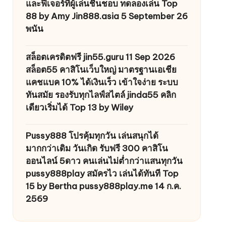
และฟีเจอร์ที่ผู้เล่นชื่นชอบ ทดลองเล่น Top
88 by Amy Jin888.asia 5 September 26
พนัน
สล็อตเครดิตฟรี jin55.guru 11 Sep 2026
สล็อต55 คาสิโนเว็บใหญ่ มาตรฐานเอเชีย
แคชแบค 10% ได้เงินเร็ว เข้าใจง่าย ระบบ
ทันสมัย รองรับทุกไลฟ์สไตล์ jinda55 คลิก
เดียวเริ่มได้ Top 13 by Wiley
Pussy888 โปรคุ้มทุกวัน เล่นสนุกได้
มากกว่าเดิม วันเกิด รับฟรี 300 คาสิโน
ออนไลน์ 5ดาว คนเล่นไม่ต่ำกว่าแสนทุกวัน
pussy888play สมัครไว เล่นได้ทันที Top
15 by Bertha pussy888play.me 14 ก.ค.
2569