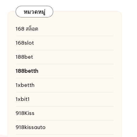
หมวดหมู่
168 สล็อต
168slot
188bet
188betth
1xbetth
1xbit1
918Kiss
918kissauto