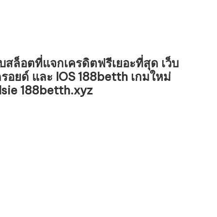
ล็อตที่แจกเครดิตฟรีเยอะที่สุด เว็บ
รอยด์ และ IOS 188betth เกมใหม่
Elsie 188betth.xyz