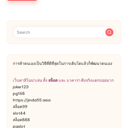
การท้าตนเองเป็นวิธีที่ดีที่สุดในการเติบโตแล้วก็พัฒนาตนเอง
เว็บคาสิโนน่าเล่น ทั้ง
สล็อต
และ
บาคาร่า
ตึงจริงแตกบ่อยมาก
joker123
pg168
https://jinda55.asia
สล็อต99
slot44
สล็อต888
pgslot