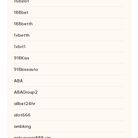
168slot
188bet
188betth
1xbetth
1xbit1
918Kiss
918kissauto
ABA
ABAGroup2
allbet24hr
alot666
ambking
askyouwin888 vip