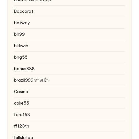
Baccarat
betway
bh99
bkkwin
bng55
bonus888
brazil999 ทางเข้า
Casino
coke55
faro168
ff123th
fullslotpg