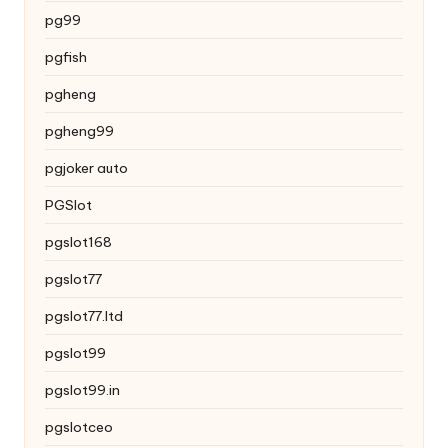
pg99
pgfish
pgheng
pgheng99
pgjoker auto
PGSlot
pgslot168
pgslot77
pgslot77.ltd
pgslot99
pgslot99.in
pgslotceo