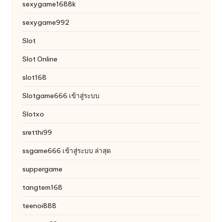
sexygame1688k
sexygame992
Slot
Slot Online
slot168
Slotgame666 เข้าสู่ระบบ
Slotxo
sretthi99
ssgame666 เข้าสู่ระบบ ล่าสุด
suppergame
tangtem168
teenoi888