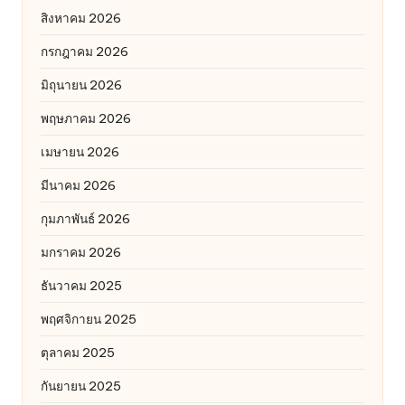
สิงหาคม 2026
กรกฎาคม 2026
มิถุนายน 2026
พฤษภาคม 2026
เมษายน 2026
มีนาคม 2026
กุมภาพันธ์ 2026
มกราคม 2026
ธันวาคม 2025
พฤศจิกายน 2025
ตุลาคม 2025
กันยายน 2025