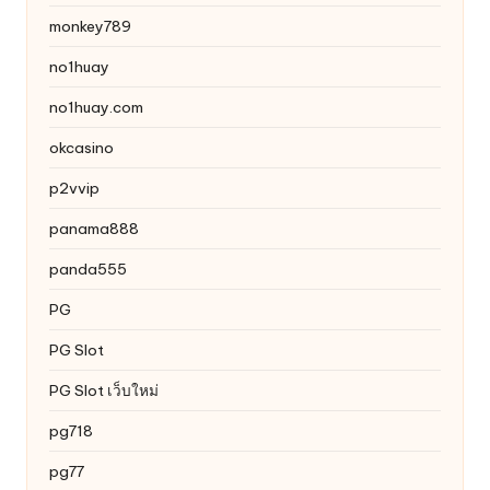
monkey789
no1huay
no1huay.com
okcasino
p2vvip
panama888
panda555
PG
PG Slot
PG Slot เว็บใหม่
pg718
pg77