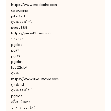
https://www.madoohd.com
sa gaming
joker123
ดูหนังออนไลน์
pussy888
https://pussy888win.com
บาคาร่า
pgslot
pg77
pg99
pg slot
live22slot
ดูหนัง
https://www.ilike-movie.com
ดูหนังhd
ดูหนังออนไลน์
pgslot
สล็อตเว็บตรง
บาคาร่าออนไลน์