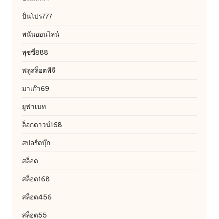
ปั่นโปร777
พนันออนไลน์
พุซซี่888
ฟลูสล็อตพีจี
มาเก๊า69
ยูฟ่าเบท
ล็อกดาวน์168
สปอร์ตบุ๊ก
สล็อต
สล็อต168
สล็อต456
สล็อต55