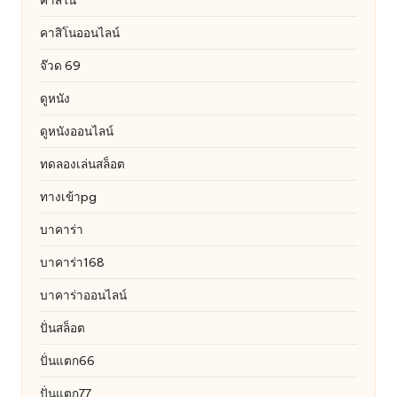
คาสิโน
คาสิโนออนไลน์
จ๊วด 69
ดูหนัง
ดูหนังออนไลน์
ทดลองเล่นสล็อต
ทางเข้าpg
บาคาร่า
บาคาร่า168
บาคาร่าออนไลน์
ปั่นสล็อต
ปั่นแตก66
ปั่นแตก77