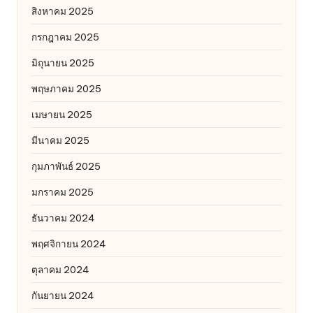
สิงหาคม 2025
กรกฎาคม 2025
มิถุนายน 2025
พฤษภาคม 2025
เมษายน 2025
มีนาคม 2025
กุมภาพันธ์ 2025
มกราคม 2025
ธันวาคม 2024
พฤศจิกายน 2024
ตุลาคม 2024
กันยายน 2024