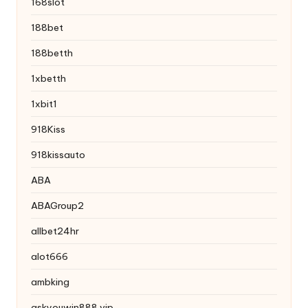
168slot
188bet
188betth
1xbetth
1xbit1
918Kiss
918kissauto
ABA
ABAGroup2
allbet24hr
alot666
ambking
askyouwin888 vip