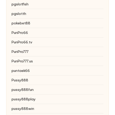
pgslotfish
pgslotth
pokebet88
PunPro66
PunPro66.tv
PunPro777
PunPro777.us
puntaek66
Pussy888
pussy888fun
pussy888play
pussy888win