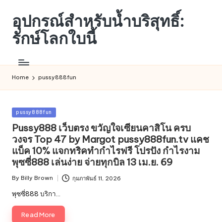
อุปกรณ์สำหรับน้ำบริสุทธิ์:
รักษ์โลกใบนี้
Home
pussy888fun
Posted
pussy888fun
in
Pussy888 เว็บตรง ขวัญใจเซียนคาสิโน ครบ
วงจร Top 47 by Margot pussy888fun.tv แคช
แบ็ค 10% แจกทริคทำกำไรฟรี โปรปัง กำไรงาม
พุซซี่888 เล่นง่าย จ่ายทุกบิล 13 เม.ย. 69
By
Billy Brown
กุมภาพันธ์ 11, 2026
Posted
by
พุซซี่888 บริกา…
Read More