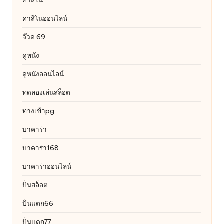
คาสิโน
คาสิโนออนไลน์
จ๊วด 69
ดูหนัง
ดูหนังออนไลน์
ทดลองเล่นสล็อต
ทางเข้าpg
บาคาร่า
บาคาร่า168
บาคาร่าออนไลน์
ปั่นสล็อต
ปั่นแตก66
ปั่นแตก77