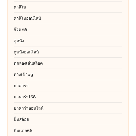
คาสิโน
คาสิโนออนไลน์
จ๊วด 69
ดูหนัง
ดูหนังออนไลน์
ทดลองเล่นสล็อต
ทางเข้าpg
บาคาร่า
บาคาร่า168
บาคาร่าออนไลน์
ปั่นสล็อต
ปั่นแตก66