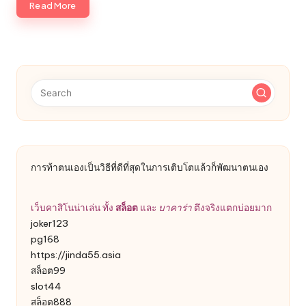
Read More
การท้าตนเองเป็นวิธีที่ดีที่สุดในการเติบโตแล้วก็พัฒนาตนเอง
เว็บคาสิโนน่าเล่น ทั้ง
สล็อต
และ
บาคาร่า
ตึงจริงแตกบ่อยมาก
joker123
pg168
https://jinda55.asia
สล็อต99
slot44
สล็อต888