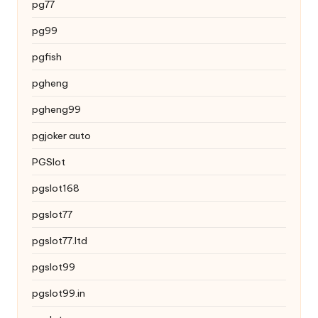
pg77
pg99
pgfish
pgheng
pgheng99
pgjoker auto
PGSlot
pgslot168
pgslot77
pgslot77.ltd
pgslot99
pgslot99.in