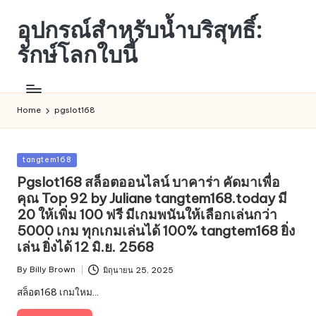
อุปกรณ์สำหรับน้ำบริสุทธิ์:
รักษ์โลกใบนี้
Home
pgslot168
Posted
tangtem168
in
Pgslot168 สล็อตออนไลน์ บาคาร่า คัดมาเพื่อ
คุณ Top 92 by Juliane tangtem168.today มี
20 ให้เพิ่ม 100 ฟรี มีเกมพนันให้เลือกเล่นกว่า
5000 เกม ทุกเกมเล่นได้ 100% tangtem168 ยิ่ง
เล่น ยิ่งได้ 12 มิ.ย. 2568
By
Billy Brown
มิถุนายน 25, 2025
Posted
by
สล็อต168 เกมใหม…