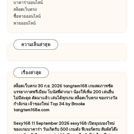
บาคาร่าออนไลน์
สล็อตเว็บตรง
ซื้อหวยออนไลน์
หวยออนไลน์
ความเห็นล่าสุด
เรื่องล่าสุด
สล็อตเว็บตรง 30 ก.ย. 2026 tangtem168 เกมสดภาพชัด
บรรยากาศพรีเมียม โบนัสพี่ฝากมา น้องให้เพิ่ม 200 เล่นลื่น
ไม่มีสะดุด คัดมาแล้ว เล่นได้ทุกเกม สล็อตเว็บตรง ของรางวัล
กำลังรอ เจ้าของใหม่ Top 34 by Brooke
tangtem168e.com
Sexy168 11 September 2026 sexy168 เปิดมุมมองใหม่
ของเกมบาคาร่า วันเกิดรับ 500 เกมดัง ฟีเจอร์ครบ สัมผัสโต๊ะ