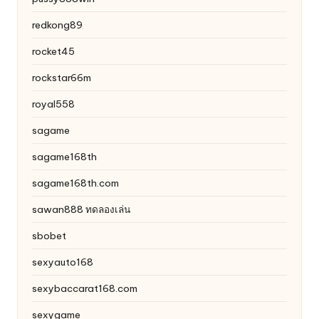
redkong89
rocket45
rockstar66m
royal558
sagame
sagame168th
sagame168th.com
sawan888 ทดลองเล่น
sbobet
sexyauto168
sexybaccarat168.com
sexygame