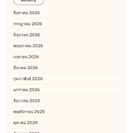
สิงหาคม 2026
กรกฎาคม 2026
มิถุนายน 2026
พฤษภาคม 2026
เมษายน 2026
มีนาคม 2026
กุมภาพันธ์ 2026
มกราคม 2026
ธันวาคม 2025
พฤศจิกายน 2025
ตุลาคม 2025