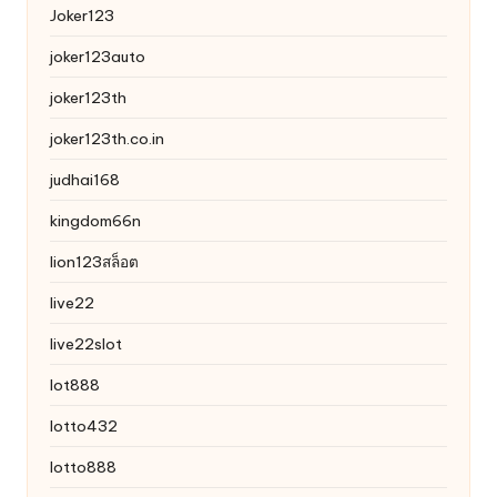
Joker123
joker123auto
joker123th
joker123th.co.in
judhai168
kingdom66n
lion123สล็อต
live22
live22slot
lot888
lotto432
lotto888