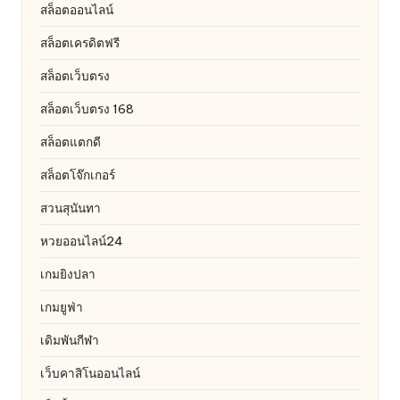
สล็อตออนไลน์
สล็อตเครดิตฟรี
สล็อตเว็บตรง
สล็อตเว็บตรง 168
สล็อตแตกดี
สล็อตโจ๊กเกอร์
สวนสุนันทา
หวยออนไลน์24
เกมยิงปลา
เกมยูฟ่า
เดิมพันกีฬา
เว็บคาสิโนออนไลน์