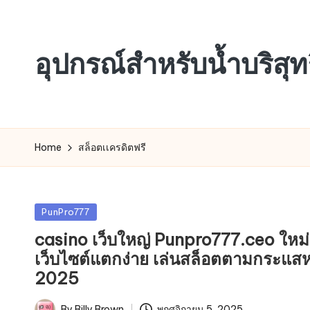
อุปกรณ์สำหรับน้ำบริสุทธิ
Home
สล็อตเเครดิตฟรี
Posted
PunPro777
in
casino เว็บใหญ่ Punpro777.ceo ใหม่
เว็บไซต์แตกง่าย เล่นสล็อตตามกระแ
2025
By
Billy Brown
พฤศจิกายน 5, 2025