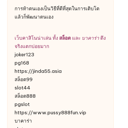
การท้าตนเองเป็นวิธีที่ดีที่สุดในการเติบโต
แล้วก็พัฒนาตนเอง
เว็บคาสิโนน่าเล่น ทั้ง
สล็อต
และ
บาคาร่า
ตึง
จริงแตกบ่อยมาก
joker123
pg168
https://jinda55.asia
สล็อต99
slot44
สล็อต888
pgslot
https://www.pussy888fun.vip
บาคาร่า