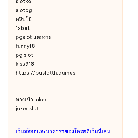
slotxo
slotpg
คลิปโป๊
1xbet
pgslot แตกง่าย
funny18
pg slot
kiss918
https://pgslotth.games
ทางเข้า joker
joker slot
เว็บสล็อตและบาคาร่าของโครตดีเว็บนี้เล่น