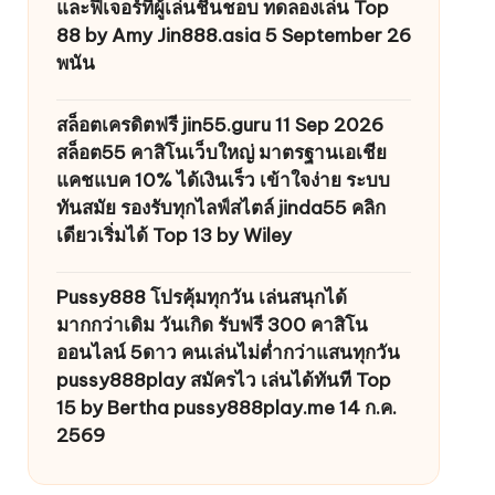
และฟีเจอร์ที่ผู้เล่นชื่นชอบ ทดลองเล่น Top
88 by Amy Jin888.asia 5 September 26
พนัน
สล็อตเครดิตฟรี jin55.guru 11 Sep 2026
สล็อต55 คาสิโนเว็บใหญ่ มาตรฐานเอเชีย
แคชแบค 10% ได้เงินเร็ว เข้าใจง่าย ระบบ
ทันสมัย รองรับทุกไลฟ์สไตล์ jinda55 คลิก
เดียวเริ่มได้ Top 13 by Wiley
Pussy888 โปรคุ้มทุกวัน เล่นสนุกได้
มากกว่าเดิม วันเกิด รับฟรี 300 คาสิโน
ออนไลน์ 5ดาว คนเล่นไม่ต่ำกว่าแสนทุกวัน
pussy888play สมัครไว เล่นได้ทันที Top
15 by Bertha pussy888play.me 14 ก.ค.
2569