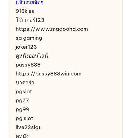
แล้วรวยจัดๆ
918kiss
โจ๊กเกอร์123
https://www.madoohd.com
sa gaming
joker123
ดูหนังออนไลน์
pussy888
https://pussy888win.com
บาคาร่า
pgslot
pg77
pg99
pg slot
live22slot
ดูหนัง