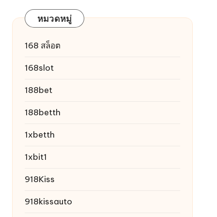
หมวดหมู่
168 สล็อต
168slot
188bet
188betth
1xbetth
1xbit1
918Kiss
918kissauto