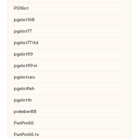
PGSlot
pgslot168
pgslot77
pgslot77.ltd
pgslot99
pgslot99.in
pgslotceo
pgslotfish
pgslotth
pokebet88
PunPro66
PunPro66.tv