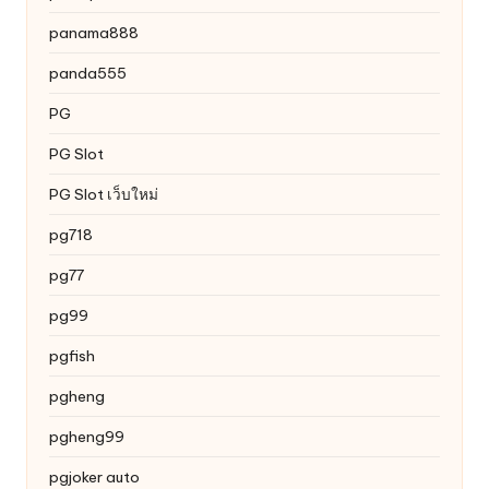
panama888
panda555
PG
PG Slot
PG Slot เว็บใหม่
pg718
pg77
pg99
pgfish
pgheng
pgheng99
pgjoker auto