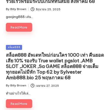
รวยเร็วพร้อมระบบเกมที่ทันสมัย สิงหาคม 68
By
Billy Brown
มิถุนายน 25, 2025
Posted
by
gaojing888 เล่น…
Read More
Posted
สล็อต888
in
สล็อต888 อัพเดทใหม่ก่อนใคร 1000 เท่า คืนยอด
เสีย 10% รองรับ True wallet pgslot ,AMB
SLOT ,JOKER ,Sa GAME สล็อต888 จ่ายเต็ม
ทุกยอดไม่มีหัก Top 62 by Sylvester
Amb888.bio 25 พฤษภาคม 68
By
Billy Brown
เมษายน 27, 2025
Posted
by
ทำอย่างไรให้เล่…
Read More