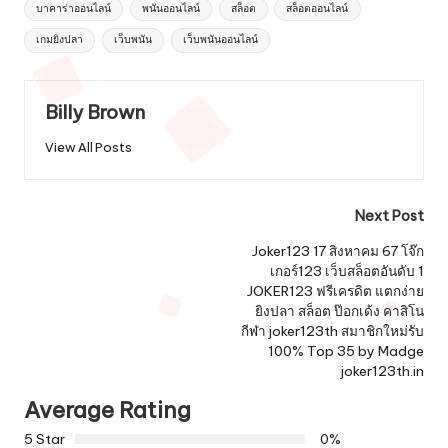
บาคาร่าออนไลน์
พนันออนไลน์
สล็อต
สล็อตออนไลน์
เกมยิงปลา
เว็บพนัน
เว็บพนันออนไลน์
Billy Brown
View All Posts
Post
Next Post
navigation
Joker123 17 สิงหาคม 67 โจ๊ก
เกอร์123 เว็บสล็อตอันดับ 1
JOKER123 ฟรีเครดิต แตกง่าย
ยิงปลา สล็อต ป๊อกเด้ง คาสิโน
กีฬา joker123th สมาชิกใหม่รับ
100% Top 35 by Madge
joker123th.in
Average Rating
5 Star
0%