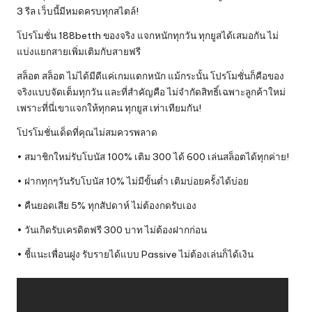
3 รีล เว็บนี้มีหมดครบทุกสไตล์!
โปรโมชั่น 188betth ของจริง แจกหนักทุกวัน ทุกยูสได้เสมอกัน ไม่
แบ่งแยกสายเพิ่มเติมกับสายฟรี
สล็อต
สล็อต
ไม่ได้มีดีแค่เกมแตกหนัก แม้กระนั้น โปรโมชั่นก็คือของ
จริงแบบจัดเต็มทุกวัน และที่สำคัญคือ ไม่จำกัดสิทธิ์เฉพาะลูกค้าใหม่
เพราะที่นี่เขาแจกให้ทุกคน ทุกยูส เท่าเทียมกัน!
โปรโมชั่นเด็ดที่คุณไม่สมควรพลาด
• สมาชิกใหม่รับโบนัส 100% เติม 300 ได้ 600 เล่นสล็อตได้ทุกค่าย!
• ฝากทุกๆวันรับโบนัส 10% ไม่มีขั้นต่ำ เติมบ่อยครั้งได้บ่อย
• คืนยอดเสีย 5% ทุกสัปดาห์ ไม่ต้องกดรับเอง
• วันเกิดรับเครดิตฟรี 300 บาท ไม่ต้องฝากก่อน
• ชี้แนะเพื่อนฝูง รับรายได้แบบ Passive ไม่ต้องเล่นก็ได้เงิน