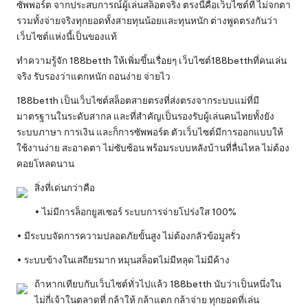
ซัพพอร์ต จากประสบการณ์ผู้เล่นสล็อตจริง ตรงนี้คือเว็บไซต์ที่ ไม่จกตา
รวมทั้งจ่ายจริงทุกยอดทั้งสายทุนน้อยและทุนหนัก ต่างพูดตรงกันว่า
เว็บไซต์แห่งนี้เป็นของแท้
ทำความรู้จัก 188betth ให้เพิ่มขึ้นเรื่อยๆ เว็บไซต์188betthที่คนเล่น
จริง รับรองว่าแตกหนัก ถอนง่าย จ่ายไว
188betth เป็นเว็บไซต์สล็อตสายตรงที่ส่งตรงจากระบบแม่ที่มี
มาตรฐานในระดับสากล และที่สำคัญเป็นรองรับผู้เล่นคนไทยทั้งยัง
ระบบภาษา การเงิน และก็การซัพพอร์ต ตัวเว็บไซต์มีการออกแบบให้
ใช้งานง่าย สะอาดตา ไม่ซับซ้อน พร้อมระบบหลังบ้านที่ลื่นไหล ไม่ต้อง
คอยโหลดนาน
สิ่งที่เด่นกว่าคือ
• ไม่มีการล็อกยูสเซอร์ ระบบการจ่ายโปร่งใส 100%
• มีระบบจัดการความปลอดภัยขั้นสูง ไม่ต้องกลัวข้อมูลรั่ว
• ระบบข้างในเสถียรมาก หมุนสล็อตไม่มีหลุด ไม่มีค้าง
ถ้าหากเทียบกับเว็บไซต์ทั่วไปแล้ว 188betth นับว่าเป็นหนึ่งใน
ไม่กี่เจ้าในตลาดที่ กล้าให้ กล้าแตก กล้าจ่าย ทุกยอดที่เล่น