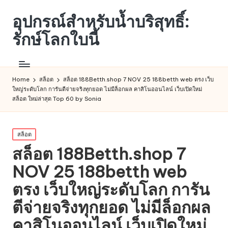
อุปกรณ์สำหรับน้ำบริสุทธิ์:
รักษ์โลกใบนี้
Home
สล็อต
สล็อต 188Betth.shop 7 NOV 25 188betth web ตรง เว็บ
ใหญ่ระดับโลก การันตีจ่ายจริงทุกยอด ไม่มีล็อกผล คาสิโนออนไลน์ เว็บเปิดใหม่
สล็อต ใหม่ล่าสุด Top 60 by Sonia
Posted
สล็อต
in
สล็อต 188Betth.shop 7
NOV 25 188betth web
ตรง เว็บใหญ่ระดับโลก การัน
ตีจ่ายจริงทุกยอด ไม่มีล็อกผล
คาสิโนออนไลน์ เว็บเปิดใหม่