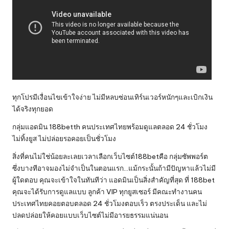
ทุกโปรมีเงื่อนไขเข้าใจง่าย ไม่มีหลบซ่อนเทิร์นเวอร์หนักๆและเบิกเงิน
ได้จริงทุกยอด
กลุ่มแอดมิน 188betth คนประเทศไทยพร้อมดูแลตลอด 24 ชั่วโมง
ไม่ทิ้งยูส ไม่ปล่อยรอคอยเป็นชั่วโมง
สิ่งที่คนไม่ใช่น้อยละเลยเวลาเลือกเว็บไซต์188betคือ กลุ่มซัพพอร์ต
ซึ่งบางทีอาจมองไม่จำเป็นในตอนแรก…แม้กระนั้นถ้ามีปัญหาแล้วไม่มี
ผู้ใดตอบ คุณจะเข้าใจในทันทีว่า แอดมินเป็นสิ่งสำคัญที่สุด ที่ 188bet
คุณจะได้รับการดูแลแบบ ลูกค้า VIP ทุกยูสเซอร์ มีคณะทำงานคน
ประเทศไทยคอยตอบตลอด 24 ชั่วโมงตอบเร็ว ตรงประเด็น และไม่
ปลดปล่อยให้คอยแบบเว็บไซต์ไม่มีอารยธรรมแน่นอน