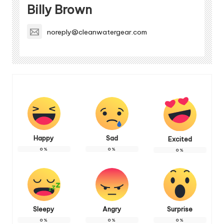
Billy Brown
noreply@cleanwatergear.com
Happy
Sad
Excited
0
%
0
%
0
%
Sleepy
Angry
Surprise
0
%
0
%
0
%