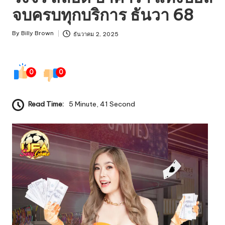
จบครบทุกบริการ ธันวา 68
By
Billy Brown
ธันวาคม 2, 2025
Posted
by
0
0
Read Time:
5 Minute, 41 Second