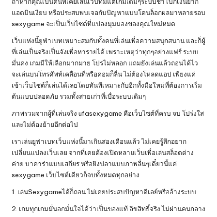
ถ้าหากคุณเป็นคนที่เคยเล่นเว็บที่มีแต่เกมเดิมๆระบบช้า เบิกเงินยาก
แอดมินเงียบ หรือประสบพบเจอกับปัญหาแบบโดนล็อกผลมาหลายรอบ
sexygame จะเป็นเว็บไซต์ที่แปลงมุมมองของคุณใหม่หมด
เว็บแห่งนี้ยูฟ่าเบทเหมาะสมกับทั้งคนที่เล่นเพื่อความสนุกสนาน และก็ผู้
ที่เล่นเป็นจริงเป็นจังเพื่อหารายได้ เพราะเหตุว่าทุกๆอย่างแฟร์ ระบบ
มั่นคง เกมมีให้เลือกมากมาย โปรไม่หลอก แถมยังเล่นแล้วถอนได้ไว
จะเล่นบนโทรศัพท์เคลื่อนที่หรือคอมก็ลื่น ไม่ต้องโหลดแอป เพียงแค่
เข้าเว็บไซต์ก็เล่นได้เลยโดยทันทีเหมาะกับอีกทั้งมือใหม่ที่ต้องการเริ่ม
ต้นแบบปลอดภัย รวมทั้งสายเก่าที่เบื่อระบบเดิมๆ
ภาพรวมจากผู้ที่เล่นจริง
ufasexygame
คือเว็บไซต์ที่ครบ จบ โปร่งใส
และไม่ต้องย้ายอีกต่อไป
เราเล่นยูฟ่าเบทเว็บแห่งนี้มาเกินสองเดือนแล้ว ไม่เคยรู้สึกอยาก
เปลี่ยนแปลงเว็บเลย จากที่เคยต้องเปิดหลายเว็บเพื่อเล่นสล็อตต่าง
ค่าย บาคาร่าแบบเสถียร หรือยิงปลาแบบภาพลื่นๆเดี๋ยวนี้แค่
sexygame เว็บไซต์เดียวก็จบทั้งหมดทุกอย่าง
1. เล่นSexygameได้ก็ถอน ไม่เคยประสบปัญหาดีเลย์หรืออ้างระบบ
2. เกมทุกเกมมั่นอกมั่นใจได้ว่าเป็นของแท้ ลิขสิทธิ์จริง ไม่ผ่านคนกลาง