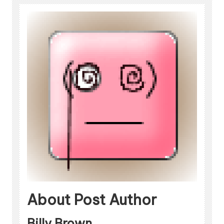
About Post Author
Billy Brown