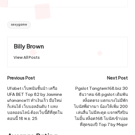
Tags:
sexygame
Billy Brown
View All Posts
Post
Previous Post
Next Post
navigation
Ufabet เว็บพนันชั้นนำ เครือ
Pgslot Tangtem168.biz 30
UFA BET Top 82 by Jasmine
ธันวาคม 68 pgslot เดิมพัน
ufanance11 ทำเงินเร็ว มือใหม่
สล็อตตรง แตกแรงไม่มีพัก
ก็เล่นได้ เว็บบอลอันดับ 1 แทง
โบนัสพี่ฝากมา น้องให้เพิ่ม 200
บอลออนไลน์ ต้องเว็บนี้ดีที่สุดใน
เล่นลื่น ไม่มีสะดุด แจกฟรีสปิน
ตอนนี้ 18 พ.ย. 25
ไม่อั้น สล็อต168 โบนัสเข้าบ่อย
ที่สุดของปี Top 7 by Major